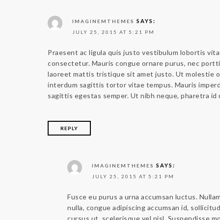
SAYS:
IMAGINEMTHEMES
JULY 25, 2015 AT 5:21 PM
Praesent ac ligula quis justo vestibulum lobortis vi
consectetur. Mauris congue ornare purus, nec portti
laoreet mattis tristique sit amet justo. Ut molestie o
interdum sagittis tortor vitae tempus. Mauris imper
sagittis egestas semper. Ut nibh neque, pharetra id ul
REPLY
SAYS:
IMAGINEMTHEMES
JULY 25, 2015 AT 5:21 PM
Fusce eu purus a urna accumsan luctus. Nullam 
nulla, congue adipiscing accumsan id, sollicit
cursus ut, scelerisque vel nisl. Suspendisse mo