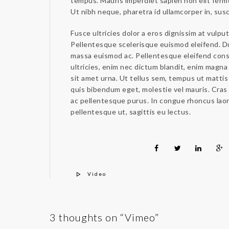
tempus. Mauris imperdiet sapien non elit ferm
Ut nibh neque, pharetra id ullamcorper in, susci
Fusce ultricies dolor a eros dignissim at vulpu
Pellentesque scelerisque euismod eleifend. Du
massa euismod ac. Pellentesque eleifend conse
ultricies, enim nec dictum blandit, enim magn
sit amet urna. Ut tellus sem, tempus ut mattis 
quis bibendum eget, molestie vel mauris. Cras u
ac pellentesque purus. In congue rhoncus lao
pellentesque ut, sagittis eu lectus.
Video
3 thoughts on “Vimeo”