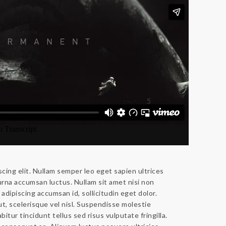
cing elit. Nullam semper leo eget sapien ultrices
 urna accumsan luctus. Nullam sit amet nisi non
 adipiscing accumsan id, sollicitudin eget dolor.
t, scelerisque vel nisl. Suspendisse molestie
bitur tincidunt tellus sed risus vulputate fringilla.