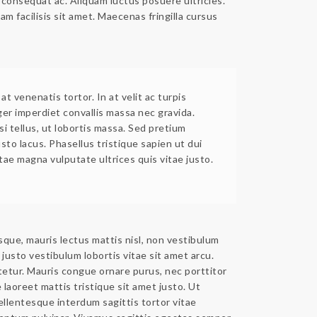
 consequat ac. Aliquam luctus posuere ultricies.
am facilisis sit amet. Maecenas fringilla cursus
 at venenatis tortor. In at velit ac turpis
ger imperdiet convallis massa nec gravida.
i tellus, ut lobortis massa. Sed pretium
sto lacus. Phasellus tristique sapien ut dui
itae magna vulputate ultrices quis vitae justo.
sque, mauris lectus mattis nisl, non vestibulum
 justo vestibulum lobortis vitae sit amet arcu.
etur. Mauris congue ornare purus, nec porttitor
laoreet mattis tristique sit amet justo. Ut
Pellentesque interdum sagittis tortor vitae