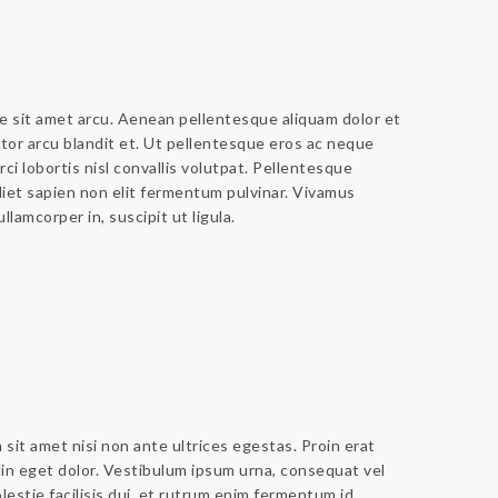
tae sit amet arcu. Aenean pellentesque aliquam dolor et
tor arcu blandit et. Ut pellentesque eros ac neque
rci lobortis nisl convallis volutpat. Pellentesque
diet sapien non elit fermentum pulvinar. Vivamus
lamcorper in, suscipit ut ligula.
sit amet nisi non ante ultrices egestas. Proin erat
udin eget dolor. Vestibulum ipsum urna, consequat vel
lestie facilisis dui, et rutrum enim fermentum id.