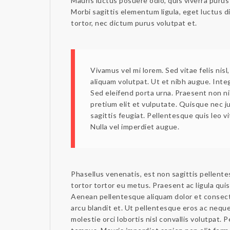
Mauris luctus posuere odio, quis viverra purus
Morbi sagittis elementum ligula, eget luctus di
tortor, nec dictum purus volutpat et.
Vivamus vel mi lorem. Sed vitae felis nisl,
aliquam volutpat. Ut et nibh augue. Inte
Sed eleifend porta urna. Praesent non nis
pretium elit et vulputate. Quisque nec ju
sagittis feugiat. Pellentesque quis leo v
Nulla vel imperdiet augue.
Phasellus venenatis, est non sagittis pellente
tortor tortor eu metus. Praesent ac ligula quis
Aenean pellentesque aliquam dolor et consect
arcu blandit et. Ut pellentesque eros ac neque 
molestie orci lobortis nisl convallis volutpat. 