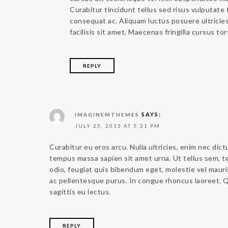
Curabitur tincidunt tellus sed risus vulputate f
consequat ac. Aliquam luctus posuere ultricies
facilisis sit amet. Maecenas fringilla cursus to
REPLY
SAYS:
IMAGINEMTHEMES
JULY 25, 2015 AT 5:21 PM
Curabitur eu eros arcu. Nulla ultricies, enim nec dic
tempus massa sapien sit amet urna. Ut tellus sem, t
odio, feugiat quis bibendum eget, molestie vel mauris.
ac pellentesque purus. In congue rhoncus laoreet. 
sagittis eu lectus.
REPLY