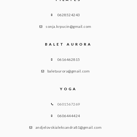
0628524243
sonja.krpucin@gmail.com
BALET AURORA
0616462815
baletaurora@gmail.com
YOGA
0601567269
0606444424
andjelovskialeksandra81@gmail.com