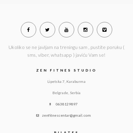
Ukoliko se ne javljam na treningu sam , pustite poruku (
sms, viber, whatsapp ) javiću Vam se!
ZEN FITNES STUDIO
Lipetska 7, Karaburma
Belgrade, Serbia
0638129897
zenfitnescentar@gmail.com
PILATES