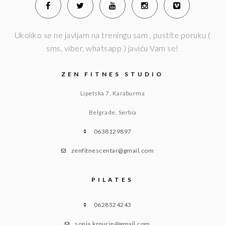
Ukoliko se ne javljam na treningu sam , pustite poruku (
sms, viber, whatsapp ) javiću Vam se!
ZEN FITNES STUDIO
Lipetska 7, Karaburma
Belgrade, Serbia
0638129897
zenfitnescentar@gmail.com
PILATES
0628524243
sonja.krpucin@gmail.com