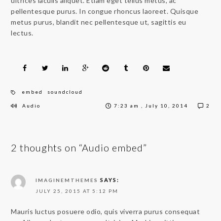
ultrices iaculis aliquet. Etiam eget tellus metus, ac
pellentesque purus. In congue rhoncus laoreet. Quisque
metus purus, blandit nec pellentesque ut, sagittis eu
lectus.
embed
soundcloud
Audio
7:23 am , July 10, 2014
2
2 thoughts on “Audio embed”
SAYS:
IMAGINEMTHEMES
JULY 25, 2015 AT 5:12 PM
Mauris luctus posuere odio, quis viverra purus consequat