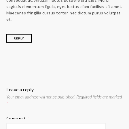
consequat ac. Aliquam luctus posuere ultricies. Morbi
sagittis elementum ligula, eget luctus diam facilisis sit amet.
Maecenas fringilla cursus tortor, nec dictum purus volutpat
et.
REPLY
Leave a reply
Your email address will not be published.
Required fields are marked
*
Comment
*