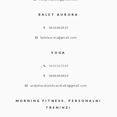
BALET AURORA
0616462815
baletaurora@gmail.com
YOGA
0601567269
0606444424
andjelovskialeksandra81@gmail.com
MORNING FITNESS, PERSONALNI
TRENINZI